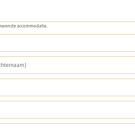
 gewenste accommodatie.
achternaam)