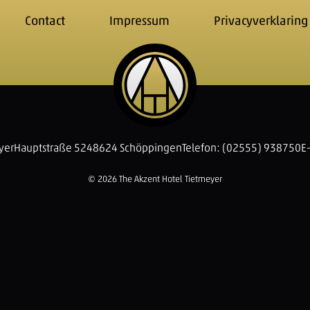
Contact
Impressum
Privacyverklaring
yer
Hauptstraße 52
48624 Schöppingen
Telefon: (02555) 938750
E
© 2026 The Akzent Hotel Tietmeyer