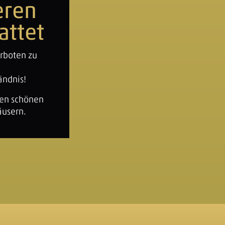
eren
attet
erboten zu
tändnis!
nen schönen
äusern.