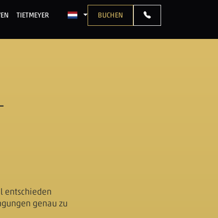
VEN
TIETMEYER
BUCHEN
SPRACHE: NEDERLANDS
–
el entschieden
ingungen genau zu