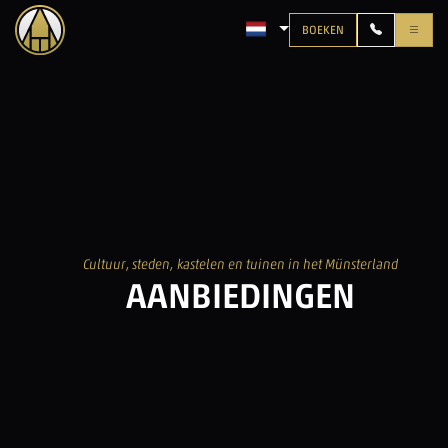
BOEKEN
TAAL: NEDERLANDS
Cultuur, steden, kastelen en tuinen in het Münsterland
AANBIEDINGEN